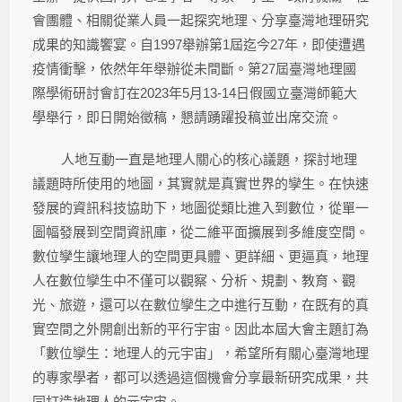
會團體、相關從業人員一起探究地理、分享臺灣地理研究
成果的知識饗宴。自1997舉辦第1屆迄今27年，即使遭遇
疫情衝擊，依然年年舉辦從未間斷。第27屆臺灣地理國
際學術研討會訂在2023年5月13-14日假國立臺灣師範大
學舉行，即日開始徵稿，懇請踴躍投稿並出席交流。
人地互動一直是地理人關心的核心議題，探討地理
議題時所使用的地圖，其實就是真實世界的孿生。在快速
發展的資訊科技協助下，地圖從類比進入到數位，從單一
圖幅發展到空間資訊庫，從二維平面擴展到多維度空間。
數位孿生讓地理人的空間更具體、更詳細、更逼真，地理
人在數位孿生中不僅可以觀察、分析、規劃、教育、觀
光、旅遊，還可以在數位孿生之中進行互動，在既有的真
實空間之外開創出新的平行宇宙。因此本屆大會主題訂為
「數位孿生：地理人的元宇宙」，希望所有關心臺灣地理
的專家學者，都可以透過這個機會分享最新研究成果，共
同打造地理人的元宇宙。