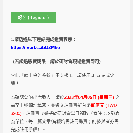
報名 (Register)
1.
請透過以下連結完成繳費程序：
https://reurl.cc/bGZMko
(若超過繳費期限，請於研討會現場繳費即可)
＊此「線上金流系統」不支援IE，請使用chrome或火
狐！
為確認您的出席發表，請於
2023
年04
月05
日 (
星期三)
之
前至上述網址填寫，並繳交註冊費新台幣
貳佰元
(TWD
$200)
，註冊費收據將於研討會當日領取（備註：以發表
為單位，每一篇文章/海報均需註冊繳費；純參與者亦需
完成註冊手續）。