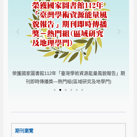
告」期
榮獲國家圖書館112年「臺灣學術資源能量風貌報告」期
榮獲
刊即時傳播獎—熱門組(區域研究及地學門)
期刊瀏覽