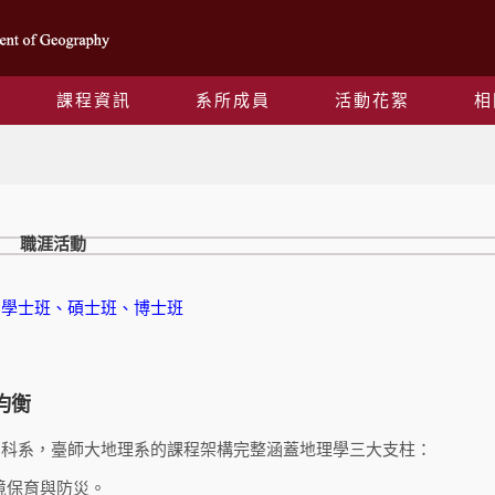
課程資訊
系所成員
活動花絮
相
職涯導航
職涯活動
：
學士班
、
碩士班
、
博士班
均衡
的科系，臺師大地理系的課程架構完整涵蓋地理學三大支柱：
境保育與防災。