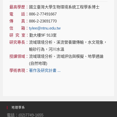
最高學歷：
國立臺灣大學生物環境系統工程學系博士
電 話：
886-2-77491667
傳 真：
886-2-23691770
信 箱：
tylee@ntnu.edu.tw
研 究 室：
勤大樓9F 913室
研究專長：
流域環境分析、溪流營養鹽傳輸，水文現象，
輸砂行為，河川水溫
授課領域：
流域環境分析、流域評估與模擬、地學通論
(自然地理)
學術表現：
著作及研究計畫 ...
地理學系
電話：(02)7749-1655