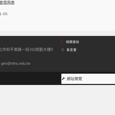
教室借用表
1-05
相關連結
台北市和平東路一段162號勤大樓9
系友會
geo@ntnu.edu.tw
網站導覽