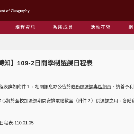
課程資訊
系所成員
活動花絮
相
Blog
05【轉知】109-2日間學制選課日程表
課日程表詳如附件１，相關訊息亦公告於
教務處選課專區網頁
，請善予利
中心將於全校加退選期間安排電腦教室（附件２）供選課之用。各階
課日程表-110.01.05