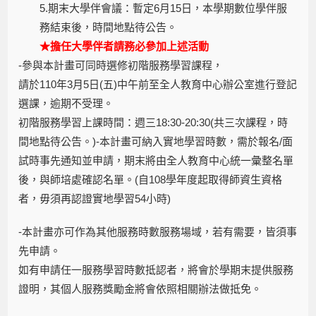
5.期末大學伴會議：暫定6月15日，本學期數位學伴服
務結束後，時間地點待公告。
★擔任大學伴者請務必參加上述活動
-參與本計畫可同時選修初階服務學習課程，
請於110年3月5日(五)中午前至全人教育中心辦公室進行登記
選課，逾期不受理。
初階服務學習上課時間：週三18:30-20:30(共三次課程，時
間地點待公告。)-本計畫可納入實地學習時數，需於報名/面
試時事先通知並申請，期末將由全人教育中心統一彙整名單
後，與師培處確認名單。(自108學年度起取得師資生資格
者，毋須再認證實地學習54小時)
-本計畫亦可作為其他服務時數服務場域，若有需要，皆須事
先申請。
如有申請任一服務學習時數抵認者，將會於學期末提供服務
證明，其個人服務獎勵金將會依照相關辦法做抵免。