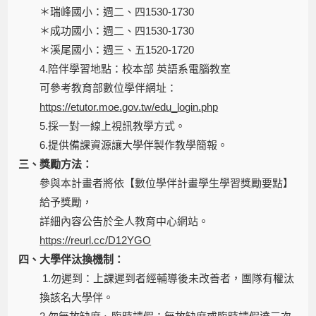
＊瑞峰國小：週二、四1530-1730
＊成功國小：週二、四1530-1730
＊溪尾國小：週三、五1520-1720
4.陪伴學習地點：校本部 英語系電腦教室
可參考教育部數位學伴網址：
https://etutor.moe.gov.tw/edu_login.php
5.採一對一線上視訊教學方式。
6.提供備課資源讓大學伴製作教學簡報。
三、獎勵方法：
參與本計畫者將依【數位學伴計畫學生學習獎勵要點】
給予獎勵，
詳細內容公告於全人教育中心網站。
https://reurl.cc/D12YGO
四、大學伴汰換機制：
1.勿遲到：上課遲到者經輔導後未改善者，團隊有權汰
換該名大學伴。