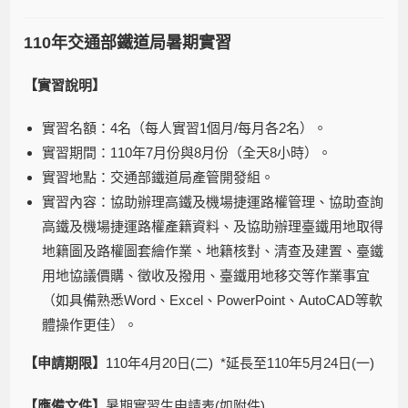
110年交通部鐵道局暑期實習
【實習說明】
實習名額：4名（每人實習1個月/每月各2名）。
實習期間：110年7月份與8月份（全天8小時）。
實習地點：交通部鐵道局產管開發組。
實習內容：協助辦理高鐵及機場捷運路權管理、協助查詢
高鐵及機場捷運路權產籍資料、及協助辦理臺鐵用地取得
地籍圖及路權圖套繪作業、地籍核對、清查及建置、臺鐵
用地協議價購、徵收及撥用、臺鐵用地移交等作業事宜
（如具備熟悉Word、Excel、PowerPoint、AutoCAD等軟
體操作更佳）。
【申請期限】
110年4月20日(二) *延長至110年5月24日(一)
【應備文件】
暑期實習生申請表(如附件)