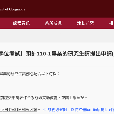
課程資訊
系所成員
活動花絮
相
Blog
5【學位考試】預計110-1畢業的研究生請提出申請(11
1）畢業的研究生請務必配合以下時程：
日以前繳交申請表件至系辦琡雯助教處，並請上網登記。
le/xqkEhPV91M96AezD6
。
※ 請務必登記，以便註冊turnitin原創比