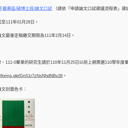
下載專區/碩博士班/論文口試
（請依「申請論文口試建議流程表」建
起至
111
年01月28日。
文最後定稿繳交期限為111年2月14日。
】
0-2、111-0畢業的研究生請於
110
年11月25日以前上網票選110學年
://forms.gle/GnS1r7zNsNhdNBv26
。
論文封面色卡：