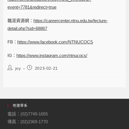
event=7781&redirect=true
職涯資源網：
https://careercenter.ntnu.edu.tw/lecture-
detail.php?sid=68867
FB：
https://www.facebook.com/NTNUCOCS
IG：
https://www.instagram.com/ntnucocs/
joy
2023-02-21
地理學系
電話：(02)7749-1655
傳真：(02)2369-1770