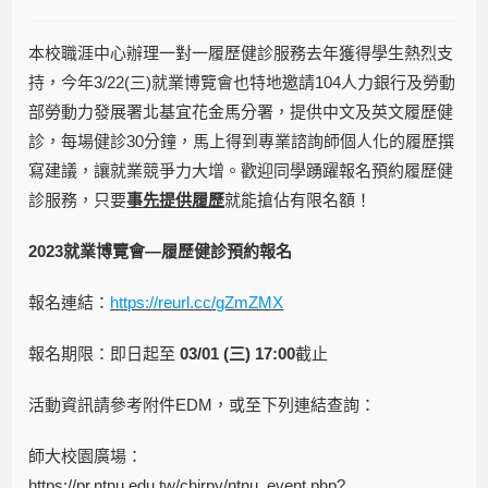
本校職涯中心辦理一對一履歷健診服務去年獲得學生熱烈支
持，今年3/22(三)就業博覽會也特地邀請104人力銀行及勞動
部勞動力發展署北基宜花金馬分署，提供中文及英文履歷健
診，每場健診30分鐘，馬上得到專業諮詢師個人化的履歷撰
寫建議，讓就業競爭力大增。歡迎同學踴躍報名預約履歷健
診服務，只要
事先提供履歷
就能搶佔有限名額！
2023
就業博覽會—履歷健診預約報名
報名連結：
https://reurl.cc/gZmZMX
報名期限：即日起至
03/01 (三) 17:00
截止
活動資訊請參考附件EDM，或至下列連結查詢：
師大校園廣場：
https://pr.ntnu.edu.tw/chirpy/ntnu_event.php?