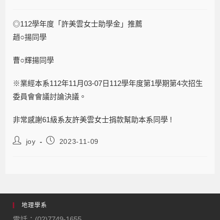
◎112學年度「許美雲女士助學金」推薦
趙○揚同學
曹○輝揚同學
※業經本系112年11月03-07日112學年度第1學期第4次招生
委員會會議討論決議。
非常感謝61級系友許美雲女士捐款幫助本系同學 !
joy
2023-11-09
地理學系
電話：(02)7749-1655