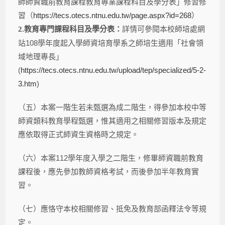
師師資職前教育課程教育專業課程科目及學分表」修習修
習（
https://tecs.otecs.ntnu.edu.tw/page.aspx?id=268
）
詳情可參閱本校師培處網
2.
教育專門課程科目及學分表：
站
108
學年度起入學師資培育學系之師培生適用「社會領
域地理專長」
(
https://tecs.otecs.ntnu.edu.tw/upload/tep/specialized/5-2-
3.htm
)
（五）本案一階生若未甄選為成二階生，得參加本校中等
師資類科教育學程甄選，惟其適用之相關修習版本及規定
應依取得正式師資生資格時之規定。
（六）本案
112
學年度入學之二階生，修畢師資職前教育
課程後，應先參加教師資格考試，而後參加半年教育實
習。
（七）應恪守本校相關修習、抵免及教育部函釋法令等規
定。