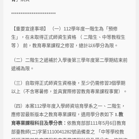
************************
【重要宣達事項】 （一）
112
學年度一階生為「預修
生」，在未取得正式師資生資格 （ 二階生、中等教程生
等 ） 前，教育專業課程之修習，總計以
6
學分為限。
（二）二階生之遞補於入學後第三學年度第二學期結束前
遞補為限。
（三）自取得正式師資生資格後，至少仍需修習
3
個學期
以上（不含寒暑修，並具實際修習教育專業課程事實）。
（四）本案
112
學年度入學師資培育學系之一、二階生，
應修習最新版本之教育專業課程，適用學分表如下
1.
教
依教育部部
111
年
5
月
6
日教育
育專業課程科目及學分表：
部臺教師
(
二
)
字第
1110041282
號函備查之 「中等學校教