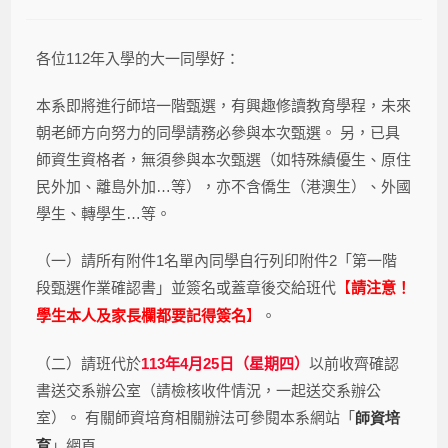
各位
112
年入學的大一同學好：
本系即將進行師培一階甄選，有興趣修讀教育學程，未來
朝老師方向努力的同學請務必參與本次甄選。 另，已具
師資生資格者，無須參與本次甄選（如特殊績優生、原住
民外加、離島外加
…
等），亦不含僑生（港澳生）、外國
學生、轉學生
…
等。
（一）請所有附件
1
名單內同學自行列印附件
2
「第一階
段甄選作業確認書」並簽名或蓋章後交給班代
【
請注意！
】
。
學生本人及家長欄都要記得簽名
（二）請班代於
113
年
4
月
25
日（星期四）
以前收齊確認
書送交系辦公室（請檢核收件情況，一起送交系辦公
室）。 有關師資培育相關辦法可參閱本系網站「
師資培
」網頁
育