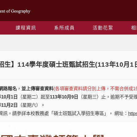
課程資訊
系所成員
活動花絮
相
Blog
20【招生】114學年度碩士班甄試招生(113年10月1
網路報名
，
並上傳審查資料
(各項審查資料請分別上傳，不需合併成1個
年10月1日
（星期二）起至
113年10月9日
（星期三）止，逾期不予受
年11月2日
（星期六）。
資訊，請參詳本校教務處「碩士班甄試入學招生專區」， 網址：
http