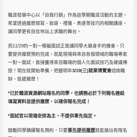
職涯發展中心以「自我行銷」作為這學期職涯活動的主題，
希望透過履歷撰寫、妝容、禮儀、表達等技巧的相關講座，
讓同學更有自信地站上求職的舞台。
而11/29的一對一模擬面試正是讓同學大展身手的機會，只
要提供履歷預約完成，就能現場與來自各個領域的職場專家
一對一面試，直接獲得來自職場的個人化面試技巧及建議傳
授！現在就開始準備，把握明年
3/19(三)就業博覽會
諮詢職
缺、投遞履歷！
*
已於職涯資源網站報名的同學，也請務必於下列報名連結
填寫資料並提供履歷，以確保報名完成！
*
面試官以現場安排為主，不提供事先指定。
鼓勵同學踴躍報名預約，只要
事先提供履歷
就能搶佔有限名