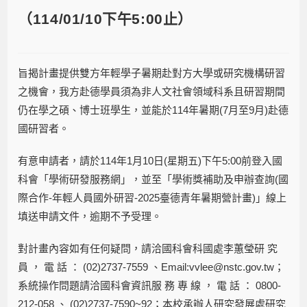
（114/01/10下午5:00止）
旨揭計畫提供雙方年輕學子暑期赴對方大學或研究機構研習
之機會，我方赴德學員須為非人文社會領域科系且研習期間
仍在學之碩、博士班學生，並能於114年暑期(7月至9月)赴德
國研習者。
有意申請者，請於114年1月10日(星期五)下午5:00前登入國
科會「學術研發服務網」，並至「學術獎補助及申辦查詢(國
際合作-年輕人員國外研習-2025臺德青年暑期營計畫)」線上
填送申請文件，逾期不予受理。
對計畫內容如有任何疑問，請洽國科會科國處李蕙瑩研 究
員 ， 電 話 ： (02)2737-7559 、Email:vvlee@nstc.gov.tw；
系統操作問題請洽國科會資訊服 務 專 線 ， 電 話 ： 0800-
212-058 、 (02)2737-7590~92；本校承辦人研究發展處研究