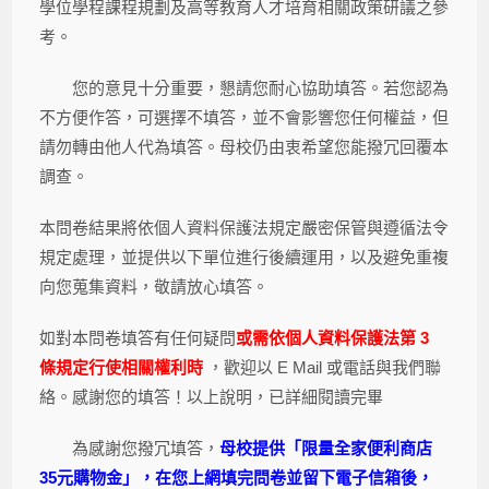
學位學程課程規劃及高等教育人才培育相關政策研議之參
考。
您的意見十分重要，懇請您耐心協助填答。若您認為
不方便作答，可選擇不填答，並不會影響您任何權益，但
請勿轉由他人代為填答。母校仍由衷希望您能撥冗回覆本
調查。
本問卷結果將依個人資料保護法規定嚴密保管與遵循法令
規定處理，並提供以下單位進行後續運用，以及避免重複
向您蒐集資料，敬請放心填答。
如對本問卷填答有任何疑問
或需依個人資料保護法第 3
條規定行使相關權利時
，歡迎以 E Mail 或電話與我們聯
絡。感謝您的填答！以上說明，已詳細閱讀完畢
為感謝您撥冗填答，
母校提供「限量全家便利商店
35
元購物金」，在您上網填完問卷並留下電子信箱後，