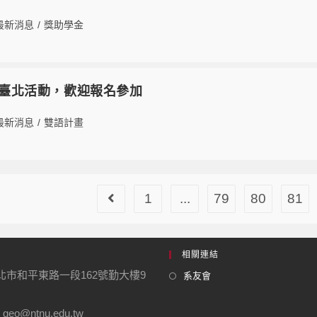
最新消息
/
獎助學金
走讀臺北活動，歡迎報名參加
最新消息
/
雙語計畫
1
...
79
80
81
相關連結
台北市和平東路一段162號勤大樓9
系友會
geo@ntnu.edu.tw