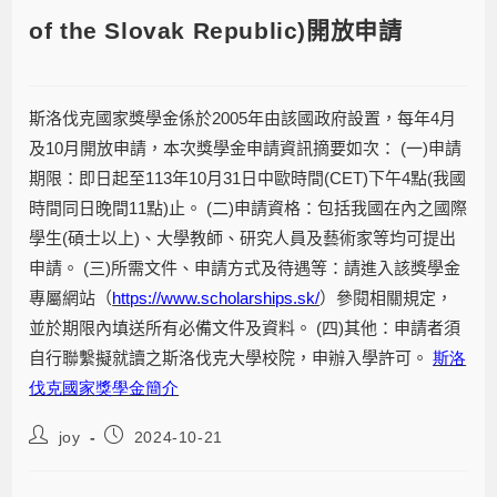
of the Slovak Republic)開放申請
斯洛伐克國家獎學金係於
2005
年由該國政府設置，每年
4
月
及
10
月開放申請，本次獎學金申請資訊摘要如次：
(
一
)
申請
期限：即日起至
113
年
10
月
31
日中歐時間
(CET)
下午
4
點
(
我國
時間同日晚間
11
點
)
止。
(
二
)
申請資格：包括我國在內之國際
學生
(
碩士以上
)
、大學教師、研究人員及藝術家等均可提出
申請。
(
三
)
所需文件、申請方式及待遇等：請進入該獎學金
專屬網站（
https://www.scholarships.sk/
）參閱相關規定，
並於期限內填送所有必備文件及資料。
(
四
)
其他：申請者須
自行聯繫擬就讀之斯洛伐克大學校院，申辦入學許可。
斯洛
伐克國家獎學金簡介
joy
2024-10-21