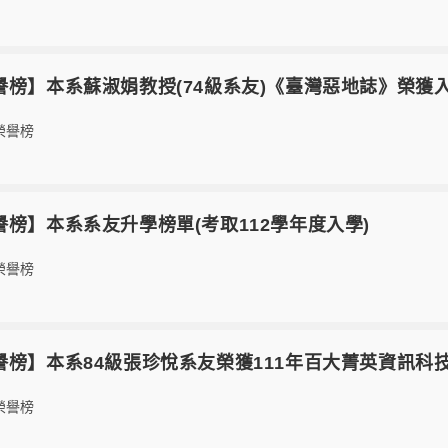
7【榮譽榜】本系蘇淑娟教授(74級系友)《臺灣惡地誌》榮
榮譽榜
7【榮譽榜】本系系友升學榜單(考取112學年度入學)
榮譽榜
5【榮譽榜】本系84級張珍悅系友榮獲111年百大菁英資訊
榮譽榜