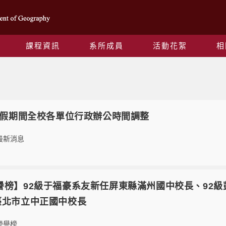
課程資訊
系所成員
活動花絮
相
作者:
wish
This author has written 34 articles
暑假期間全校各單位行政辦公時間調整
最新消息
19【榮譽榜】92級于福豪系友新任屏東縣滿州國中校長、9
臺北市立中正國中校長
榮譽榜