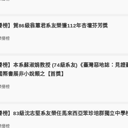
2【榮譽榜】賀86級翁蕙君系友榮獲112年杏壇芬芳獎
榮譽榜
07【榮譽榜】本系蘇淑娟教授 (74級系友)《臺灣惡地誌
北國際書展非小說類之【首獎】
榮譽榜
1【榮譽榜】83級沈志堅系友榮任馬來西亞笨珍培群獨立中學
榮譽榜