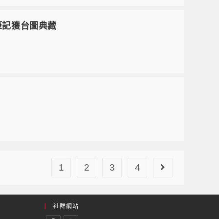
抄筆記獲台圖典藏
1
2
3
4
社群網站