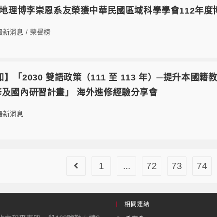
2地理博李崇恩系友榮獲中華民國區域科學學會112年度
最新消息
/
榮譽榜
5【轉知】「2030 雙語政策（111 至 113 年）─提
修及國內研習計畫」 海外進修經驗分享會
最新消息
1
...
72
73
74
相關連結