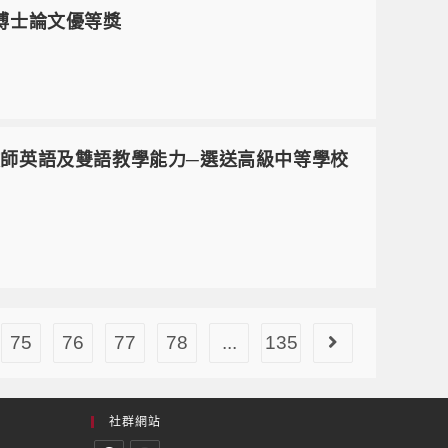
博士論文優等獎
升本國籍教師英語及雙語教學能力─選送高級中等學校
75
76
77
78
...
135
社群網站