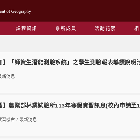
課程資訊
系所成員
活動花絮
相
Monthly Archives: 11 月 2023
3【轉知】「師資生潛能測驗系統」之學生測驗報表導讀說明活動(1
最新消息
【實習】農業部林業試驗所113年寒假實習訊息(校內申請至112
實習機會
/
最新消息