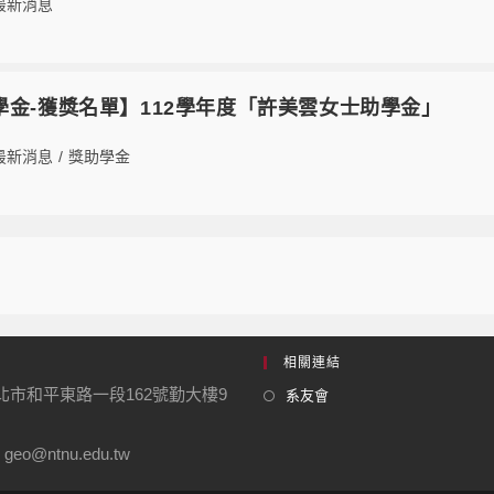
最新消息
9【獎學金-獲獎名單】112學年度「許美雲女士助學金」
最新消息
/
獎助學金
相關連結
台北市和平東路一段162號勤大樓9
系友會
geo@ntnu.edu.tw