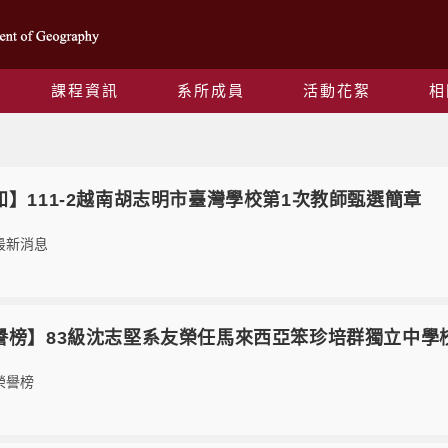
課程資訊
系所成員
活動花絮
相
Yearly Archives: 2023
3【轉知】111-2越南胡志明市臺灣學校第1次教師甄選簡章
最新消息
1【榮譽榜】83級沈志堅系友榮任馬來西亞笨珍培群獨立中學
榮譽榜