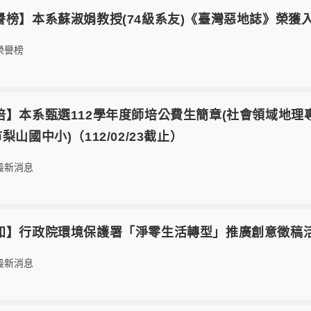
7【榮譽榜】本系蘇淑娟教授(74級系友)《臺灣惡地誌》榮
榮譽榜
6【師培】本系甄選112學年度師培公費生簡章(社會領域
山國中小)（112/02/23截止）
最新消息
5【轉知】行政院環境保護署「淨零生活轉型」推廣創意徵稿活動
最新消息