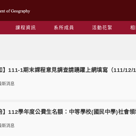
課程資訊
系所成員
活動花絮
相
作者:
joy
This author has written 846 articles
【轉知】111-1期末課程意見調查請踴躍上網填寫（111/12/1
最新消息
29【師培】112學年度公費生名額：中等學校(國民中學)
最新消息