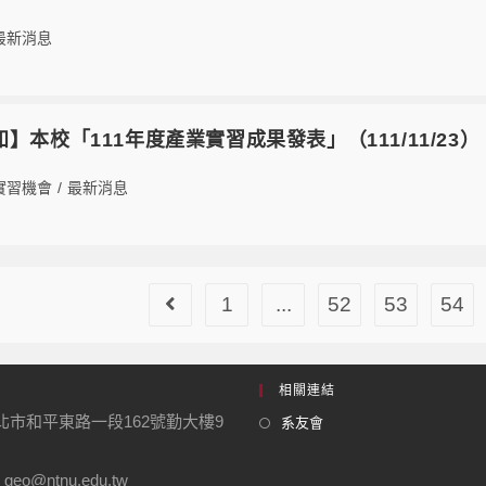
最新消息
【轉知】本校「111年度產業實習成果發表」（111/11/23）
實習機會
/
最新消息
1
...
52
53
54
相關連結
台北市和平東路一段162號勤大樓9
系友會
geo@ntnu.edu.tw